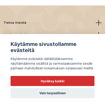
Tietoa meistä
Asiakaspalvelu
Käytämme sivustollamme
Lue lisää
evästeitä
Käytämme evästeitä räätälöidäksemme
Social Media
näyttämäämme sisältöä ja varmistaaksemme sinulle
parhaan mahdollisen kokemuksen ostaessasi meiltä.
Hyväksy kaikki
© 2026 BeanBuddies
Vain tarpeellinen