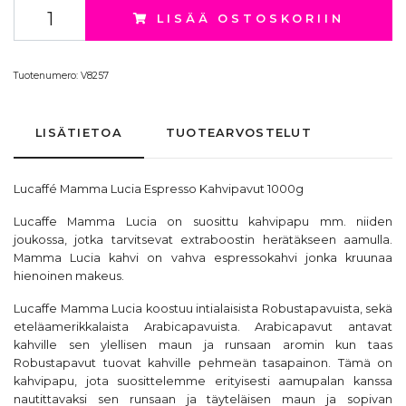
LISÄÄ OSTOSKORIIN
Tuotenumero:
V8257
LISÄTIETOA
TUOTEARVOSTELUT
Lucaffé Mamma Lucia Espresso Kahvipavut 1000g
Lucaffe Mamma Lucia on suosittu kahvipapu mm. niiden
joukossa, jotka tarvitsevat extraboostin herätäkseen aamulla.
Mamma Lucia kahvi on vahva espressokahvi jonka kruunaa
hienoinen makeus.
Lucaffe Mamma Lucia koostuu intialaisista Robustapavuista, sekä
eteläamerikkalaista Arabicapavuista. Arabicapavut antavat
kahville sen ylellisen maun ja runsaan aromin kun taas
Robustapavut tuovat kahville pehmeän tasapainon. Tämä on
kahvipapu, jota suosittelemme erityisesti aamupalan kanssa
nautittavaksi sen runsaan ja täyteläisen maun ja sopivan