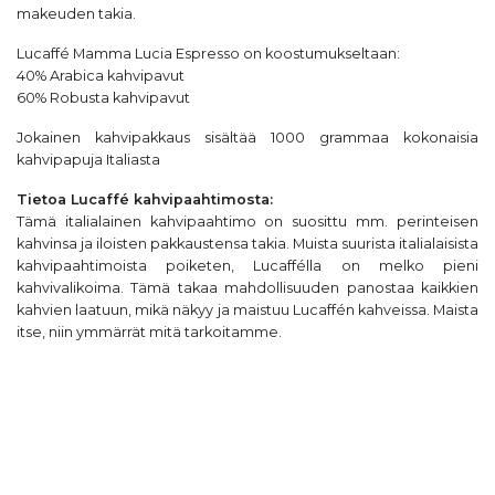
makeuden takia.
Lucaffé Mamma Lucia Espresso on koostumukseltaan:
40% Arabica kahvipavut
60% Robusta kahvipavut
Jokainen kahvipakkaus sisältää 1000 grammaa kokonaisia
kahvipapuja Italiasta
Tietoa
Lucaffé
kahvipaahtimosta:
Tämä italialainen kahvipaahtimo on suosittu mm. perinteisen
kahvinsa ja iloisten pakkaustensa takia. Muista suurista italialaisista
kahvipaahtimoista poiketen, Lucaffélla on melko pieni
kahvivalikoima. Tämä takaa mahdollisuuden panostaa kaikkien
kahvien laatuun, mikä näkyy ja maistuu Lucaffén kahveissa. Maista
itse, niin ymmärrät mitä tarkoitamme.