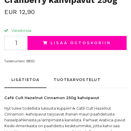
Cranberry kahvipavut 250g
EUR 12,90
Varastossa
LISÄÄ OSTOSKORIIN
Tuotenumero:
58032
LISÄTIETOA
TUOTEARVOSTELUT
Café Cult Hazelnut Cinnamon 250g
kahvipavut
Nyt tulee todellista luksusta kuppiin! ☕ Café Cult Hazelnut
Cinnamon -
kahvipavut
tarjoavat ihanan maun paahdetusta
hasselpähkinästä ja lämpimästä kanelista. Parhaat Arabica-pavut
Keski-Amerikasta on paahdettu keskitummiksi, jotta kahvi saa