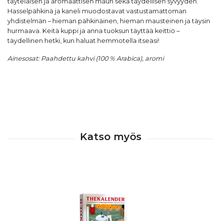
täyteläisen ja aromaattisen maun sekä täydellisen syvyyden.
Hasselpähkinä ja kaneli muodostavat vastustamattoman
yhdistelmän – hieman pähkinäinen, hieman mausteinen ja täysin
hurmaava. Keitä kuppi ja anna tuoksun täyttää keittiö –
täydellinen hetki, kun haluat hemmotella itseäsi!
Ainesosat: Paahdettu kahvi (100 % Arabica), aromi