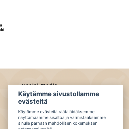
u
kki
Social Media
Käytämme sivustollamme
Facebook
evästeitä
Instagram
Käytämme evästeitä räätälöidäksemme
näyttämäämme sisältöä ja varmistaaksemme
sinulle parhaan mahdollisen kokemuksen
ostaessasi meiltä.