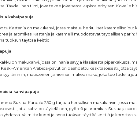
sa. Täydellinen tiimi, joka tekee jokaisesta kupista erityisen. Kokeile
isia kahvipapuja
isoitu Kastanja on makukahvi, jossa maistuu herkulliset karamellisoidu
öreä ja aromikas. Kastanja ja karamelli muodostavat täydellisen parin
na tuoksun täyttää keittiö.
papuja
kakku on makukahvi, jossa on ihania sävyjä klassisesta piparkakusta, mau
eski-Amerikan Arabica-pavut on paahdettu keskitasoisesti, jotta täytel
 syntyy lämmin, mausteinen ja hieman makea maku, joka tuo todella jou
naisia kahvipapuja
 Tumma Suklaa-Karpalo 250 g tarjoaa herkullisen makukahvin, jossa ma
isesti, jotta kahvi on täyteläinen, pyöreä ja aromikas. Suklaa ja kar
yhdessä. Valmista kuppi ja anna tuoksun täyttää keittiö ja korostaa su