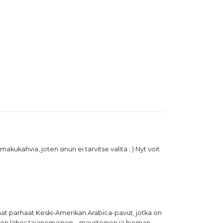
kukahvia, joten sinun ei tarvitse valita ; ) Nyt voit
Saat parhaat Keski-Amerikan Arabica-pavut, jotka on
mä on lähes taianomainen – mausteinen ja hieman