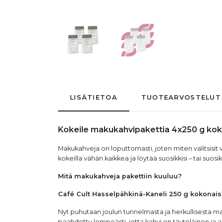
LISÄTIETOA
TUOTEARVOSTELUT
Kokeile makukahvipakettia 4x250 g kok
Makukahveja on loputtomasti, joten miten valitsisit va
kokeilla vähän kaikkea ja löytää suosikkisi – tai suosikk
Mitä makukahveja pakettiin kuuluu?
Café Cult Hasselpähkinä-Kaneli 250 g kokonais
Nyt puhutaan joulun tunnelmasta ja herkullisesta m
paahdettu lempeästi, jotta kahvi on täyteläinen ja 