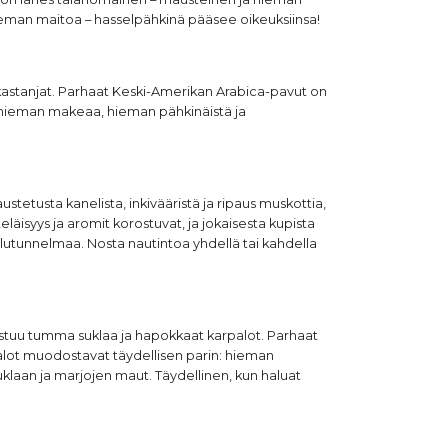
 hieman maitoa – hasselpähkinä pääsee oikeuksiinsa!
t kastanjat. Parhaat Keski-Amerikan Arabica-pavut on
: hieman makeaa, hieman pähkinäistä ja
stetusta kanelista, inkivääristä ja ripaus muskottia,
äisyys ja aromit korostuvat, ja jokaisesta kupista
lutunnelmaa. Nosta nautintoa yhdellä tai kahdella
istuu tumma suklaa ja hapokkaat karpalot. Parhaat
palot muodostavat täydellisen parin: hieman
klaan ja marjojen maut. Täydellinen, kun haluat