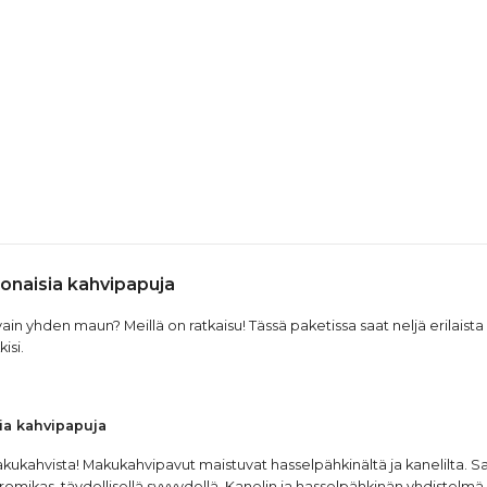
onaisia kahvipapuja
in yhden maun? Meillä on ratkaisu! Tässä paketissa saat neljä erilaista ma
isi.
ia kahvipapuja
akukahvista! Makukahvipavut maistuvat hasselpähkinältä ja kanelilta. 
aromikas, täydellisellä syvyydellä. Kanelin ja hasselpähkinän yhdistel