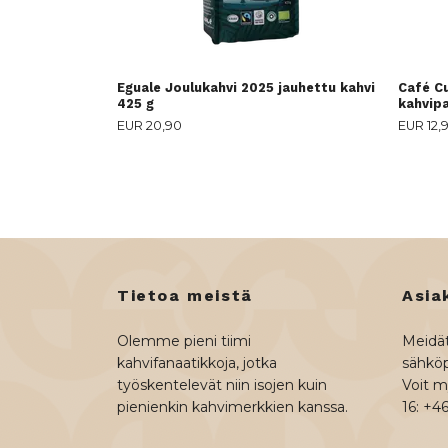
Eguale Joulukahvi 2025 jauhettu kahvi
Café C
425 g
kahvip
EUR 20,90
EUR 12,
Tietoa meistä
Asia
Olemme pieni tiimi
Meidät
kahvifanaatikkoja, jotka
sähköp
työskentelevät niin isojen kuin
Voit my
pienienkin kahvimerkkien kanssa.
16: +4