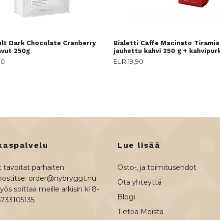
ult Dark Chocolate Cranberry
Bialetti Caffe Macinato Tiramis
avut 250g
jauhettu kahvi 250 g + kahvipur
90
EUR 19,90
kaspalvelu
Lue lisää
 tavoitat parhaiten
Osto-, ja toimitusehdot
ostitse:
order@nybryggt.nu
.
Ota yhteyttä
ös soittaa meille arkisin kl 8-
Blogi
6733105135
Tietoa Meistä