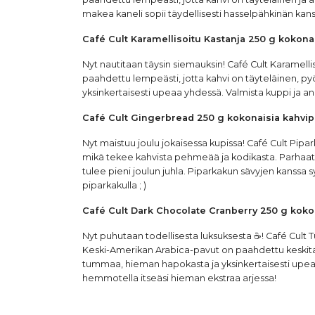
makea kaneli sopii täydellisesti hasselpähkinän kans
Café Cult Karamellisoitu Kastanja 250 g kokona
Nyt nautitaan täysin siemauksin! Café Cult Karamell
paahdettu lempeästi, jotta kahvi on täyteläinen, py
yksinkertaisesti upeaa yhdessä. Valmista kuppi ja an
Café Cult Gingerbread 250 g kokonaisia kahvi
Nyt maistuu joulu jokaisessa kupissa! Café Cult Pipar
mikä tekee kahvista pehmeää ja kodikasta. Parhaat K
tulee pieni joulun juhla. Piparkakun sävyjen kanssa
piparkakulla ; )
Café Cult Dark Chocolate Cranberry 250 g koko
Nyt puhutaan todellisesta luksuksesta ☕! Café Cult
Keski-Amerikan Arabica-pavut on paahdettu keskitaso
tummaa, hieman hapokasta ja yksinkertaisesti upeaa 
hemmotella itseäsi hieman ekstraa arjessa!