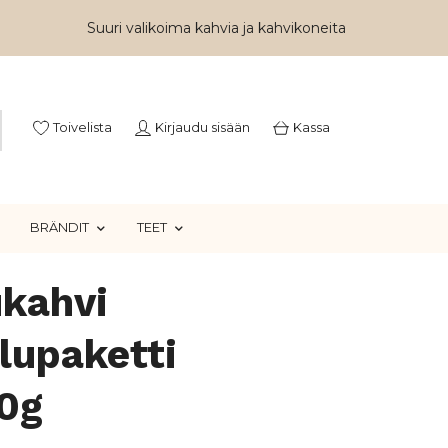
Suuri valikoima kahvia ja kahvikoneita
Toivelista
Kirjaudu sisään
Kassa
BRÄNDIT
TEET
kahvi
lupaketti
0g