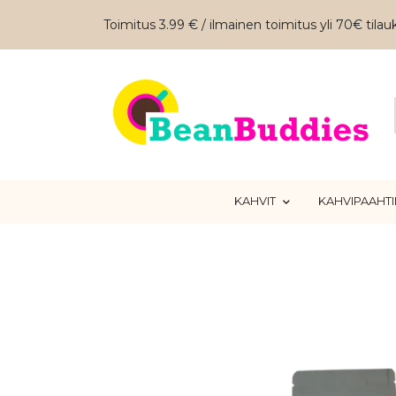
Toimitus 3.99 € / ilmainen toimitus yli 70€ tilauk
KAHVIT
KAHVIPAAHT