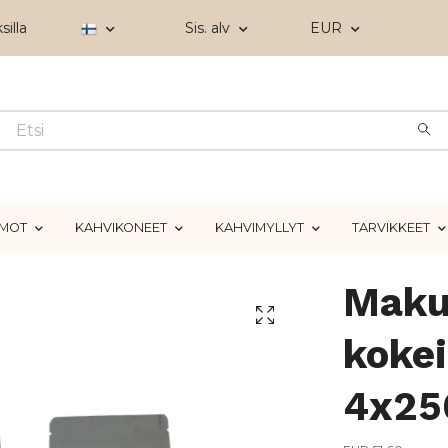
silla
Sis. alv
EUR
IMOT
KAHVIKONEET
KAHVIMYLLYT
TARVIKKEET
Maku
kokei
4x25