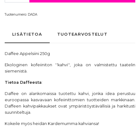
Tuotenumero:
DADA
LISÄTIETOA
TUOTEARVOSTELUT
Daffee Appelsiini 250g
Ekologinen kofeiiniton ''kahvi'', joka on valmistettu taatelin
siemenistä.
Tietoa
Daffeesta
:
Daffee on alankomaissa tuotettu kahvi, jonka idea perustuu
euroopassa kasvavaan kofeiinittomien tuotteiden markkinaan.
Daffeen kahvipakkaukset ovat ympäristöystävällisiä ja harkitusti
suunniteltuja.
Kokeile myös heidän
Kardemumma
kahviansa!