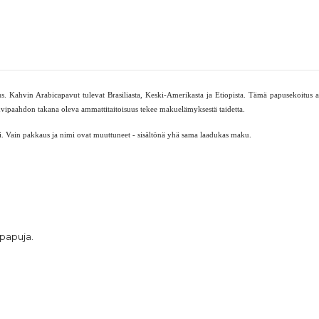
tus. Kahvin Arabicapavut tulevat Brasiliasta, Keski-Amerikasta ja Etiopista. Tämä papusekoitus
hvipaahdon takana oleva ammattitaitoisuus tekee makuelämyksestä taidetta. 
. Vain pakkaus ja nimi ovat muuttuneet - sisältönä yhä sama laadukas maku. 
ipapuja.