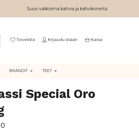
Suuri valikoima kahvia ja kahvikoneita
Toivelista
Kirjaudu sisään
Kassa
BRÄNDIT
TEET
assi Special Oro
g
00