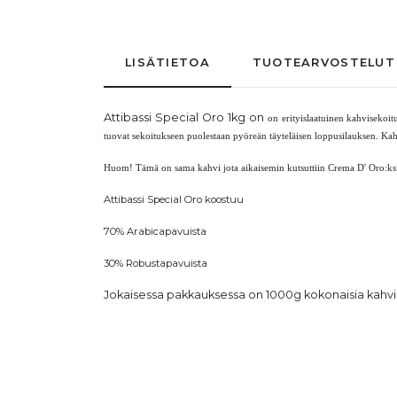
LISÄTIETOA
TUOTEARVOSTELUT
Attibassi Special Oro 1kg on
on erityislaatuinen kahvisekoi
tuovat sekoitukseen puolestaan pyöreän täyteläisen loppusilauksen. Ka
Huom! Tämä on sama kahvi jota aikaisemin kutsuttiin Crema D' Oro:ksi
Attibassi Special Oro koostuu 
70% Arabicapavuista
30% Robustapavuista
Jokaisessa pakkauksessa on 1000g kokonaisia kahv