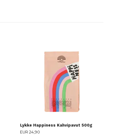
Izzo Silver 25
EUR 9,90
Lykke Happiness Kahvipavut 500g
EUR 24,90