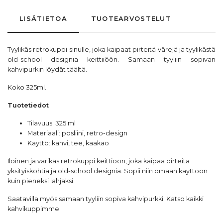
LISÄTIETOA
TUOTEARVOSTELUT
Tyylikäs retrokuppi sinulle, joka kaipaat pirteitä värejä ja tyylikästä
old-school designia keittiiöön. Samaan tyyliin sopivan
kahvipurkin löydät
täältä.
Koko 325ml.
Tuotetiedot
Tilavuus: 325 ml
Materiaali: posliini, retro-design
Käyttö: kahvi, tee, kaakao
Iloinen ja värikäs retrokuppi keittiöön, joka kaipaa pirteitä
yksityiskohtia ja old-school designia. Sopii niin omaan käyttöön
kuin pieneksi lahjaksi.
Saatavilla myös
samaan tyyliin sopiva kahvipurkki
. Katso kaikki
kahvikuppimme
.