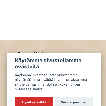
Social Media
Käytämme sivustollamme
Facebook
evästeitä
Instagram
Käytämme evästeitä räätälöidäksemme
näyttämäämme sisältöä ja varmistaaksemme
sinulle parhaan mahdollisen kokemuksen
ostaessasi meiltä.
Hyväksy kaikki
Vain tarpeellinen