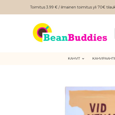
Toimitus 3.99 € / ilmainen toimitus yli 70€ tilauk
KAHVIT
KAHVIPAAHT