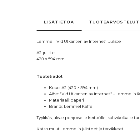
LISÄTIETOA
TUOTEARVOSTELUT
Lemmel ''Vid Utkanten av Internet'' Juliste
A2-juliste
420 x 594 mm
Tuotetiedot
Koko: A2 (420 × 594 mm)
Aihe: "Vid Utkanten av Internet" – Lemmelin i
Materiaali: paperi
Brändi:
Lemmel Kaffe
Tyylikäs juliste pohjoiselle keittiölle, kahvikolkall
Katso muut
Lemmelin julisteet ja tarvikkeet
.