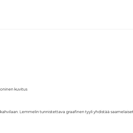
koninen kuvitus
e tai kahvilaan. Lemmelin tunnistettava graafinen tyyli yhdistää saamela