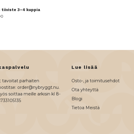
i tiiviste 3–4 kuppia
90
kaspalvelu
Lue lisää
 tavoitat parhaiten
Osto-, ja toimitusehdot
ostitse:
order@nybryggt.nu
.
Ota yhteyttä
ös soittaa meille arkisin kl 8-
Blogi
6733105135
Tietoa Meistä