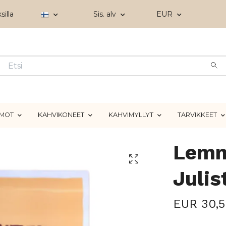
silla
Sis. alv
EUR
IMOT
KAHVIKONEET
KAHVIMYLLYT
TARVIKKEET
Lemm
Julis
EUR 30,5