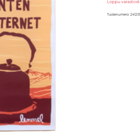
Loppu varastosta
Tuotenumero:
24125