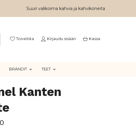
Suuri valikoima kahvia ja kahvikoneita
Toivelista
Kirjaudu sisään
Kassa
BRÄNDIT
TEET
el Kanten
te
0