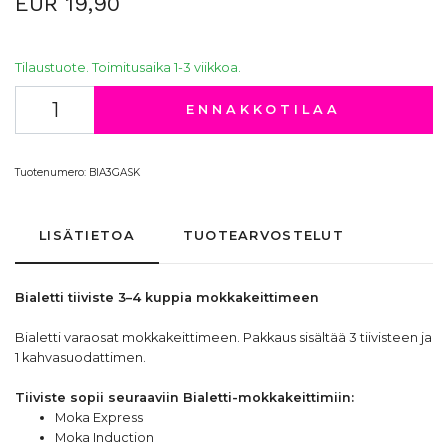
EUR 19,90
Tilaustuote. Toimitusaika 1-3 viikkoa.
ENNAKKOTILAA
Tuotenumero:
BIA3GASK
LISÄTIETOA
TUOTEARVOSTELUT
Bialetti tiiviste 3–4 kuppia mokkakeittimeen
Bialetti varaosat mokkakeittimeen. Pakkaus sisältää 3 tiivisteen ja
1 kahvasuodattimen.
Tiiviste sopii seuraaviin Bialetti-mokkakeittimiin:
Moka Express
Moka Induction