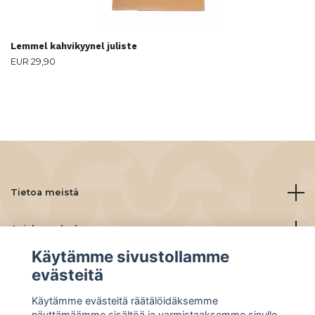
Lemmel kahvikyynel juliste
EUR 29,90
Tietoa meistä
Asiakaspalvelu
Käytämme sivustollamme
Lue lisää
evästeitä
Käytämme evästeitä räätälöidäksemme
Social Media
näyttämäämme sisältöä ja varmistaaksemme sinulle