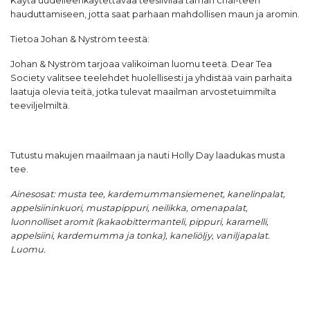
Käytä
uudelleenkäytettävää teesiivilää
tämän chai-teen
hauduttamiseen, jotta saat parhaan mahdollisen maun ja aromin.
Tietoa
Johan & Nyström
teestä:
Johan & Nyström tarjoaa valikoiman luomu teetä. Dear Tea
Society valitsee teelehdet huolellisesti ja yhdistää vain parhaita
laatuja olevia teitä, jotka tulevat maailman arvostetuimmilta
teeviljelmiltä.
Tutustu makujen maailmaan ja nauti Holly Day laadukas musta
tee.
Ainesosat: musta tee, kardemummansiemenet, kanelinpalat,
appelsiininkuori, mustapippuri, neilikka, omenapalat,
luonnolliset aromit (kakaobittermanteli, pippuri, karamelli,
appelsiini, kardemumma ja tonka), kaneliöljy, vaniljapalat.
Luomu.