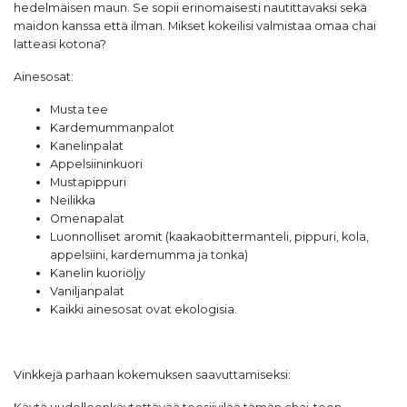
hedelmäisen maun. Se sopii erinomaisesti nautittavaksi sekä
maidon kanssa että ilman. Mikset kokeilisi valmistaa omaa chai
latteasi kotona?
Ainesosat:
Musta tee
Kardemummanpalot
Kanelinpalat
Appelsiininkuori
Mustapippuri
Neilikka
Omenapalat
Luonnolliset aromit (kaakaobittermanteli, pippuri, kola,
appelsiini, kardemumma ja tonka)
Kanelin kuoriöljy
Vaniljanpalat
Kaikki ainesosat ovat ekologisia.
Vinkkejä parhaan kokemuksen saavuttamiseksi: