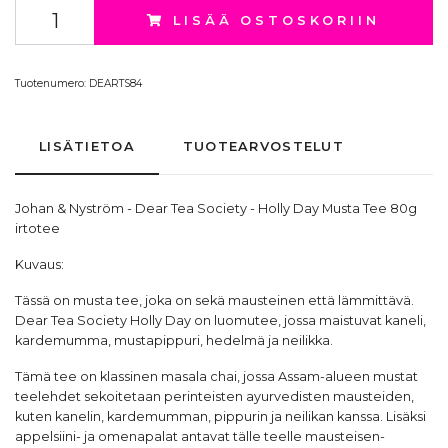
LISÄÄ OSTOSKORIIN
Tuotenumero:
DEARTS84
LISÄTIETOA
TUOTEARVOSTELUT
Johan & Nyström
- Dear Tea Society - Holly Day Musta Tee 80g
irtotee
Kuvaus:
Tässä on musta tee, joka on sekä mausteinen että lämmittävä.
Dear Tea Society Holly Day on luomutee, jossa maistuvat kaneli,
kardemumma, mustapippuri, hedelmä ja neilikka.
Tämä tee on klassinen masala chai, jossa Assam-alueen mustat
teelehdet sekoitetaan perinteisten ayurvedisten mausteiden,
kuten kanelin, kardemumman, pippurin ja neilikan kanssa. Lisäksi
appelsiini- ja omenapalat antavat tälle teelle mausteisen-