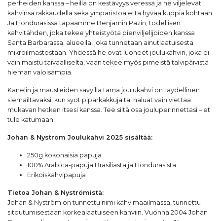
perheiden kanssa – heillä on kestävyys veressä ja he viljelevät
kahvinsa rakkaudella sekä ympäristöä että hyvää kuppia kohtaan.
Ja Hondurasissa tapaamme Benjamin Pazin, todellisen
kahvitähden, joka tekee yhteistyötä pienviljelijöiden kanssa
Santa Barbarassa, alueella, joka tunnetaan ainutlaatuisesta
mikroilmastostaan. Yhdessä he ovat luoneet joulukahvin, joka ei
vain maistu taivaalliselta, vaan tekee myös pimeistä talvipäivistä
hieman valoisampia.
Kanelin ja mausteiden sävyillä tämä joulukahvi on täydellinen
siemailtavaksi, kun syöt piparkakkuja tai haluat vain viettää
mukavan hetken itsesi kanssa. Tee siitä osa jouluperinnettäsi – et
tule katumaan!
Johan & Nyström Joulukahvi 2025 sisältää:
250g kokonaisia papuja
100% Arabica-papuja Brasiliasta ja Hondurasista
Erikoiskahvipapuja
Tietoa Johan & Nyströmistä:
Johan & Nyström on tunnettu nimi kahvimaailmassa, tunnettu
sitoutumisestaan korkealaatuiseen kahviin. Vuonna 2004 Johan