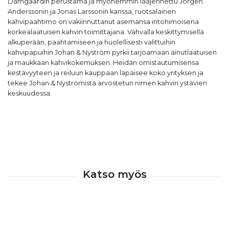
Damgaardin perustama ja myöhemmin laajennettu Jörgen
Anderssonin ja Jonas Larssonin kanssa, ruotsalainen
kahvipaahtimo on vakiinnuttanut asemansa intohimoisena
korkealaatuisen kahvin toimittajana. Vahvalla keskittymisellä
alkuperään, paahtamiseen ja huolellisesti valittuihin
kahvipapuihin Johan & Nyström pyrkii tarjoamaan ainutlaatuisen
ja maukkaan kahvikokemuksen. Heidän omistautumisensa
kestävyyteen ja reiluun kauppaan läpäisee koko yrityksen ja
tekee Johan & Nyströmistä arvostetun nimen kahvin ystävien
keskuudessa.