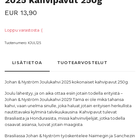
2025 kahvipavut 250g
EUR 13,90
Loppu varastosta :(
Tuotenumero:
KJUL125
LISÄTIETOA
TUOTEARVOSTELUT
Johan & Nyström
Joulukahvi
2025 kokonaiset
kahvipavut
250g.
Joulu lähestyy, ja on aika ottaa esiin jotain todella erityistä –
Johan & Nyström Joulukahvi 2025! Tämä ei ole mikä tahansa
kahvi, vaan unelma sinulle, joka haluat jotain erityisen herkullista
nautittavaksi kylminä talvikuukausina. Kahvipavut tulevat
Brasiliasta ja Hondurasista, missä kahvinviljelijät, jotka todella
osaavat asiansa, luovat jotain maagista.
Brasiliassa Johan & Nyström työskentelee Naimegin ja Sanchezin